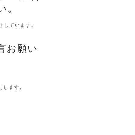
い。
せしています。
言お願い
たします。