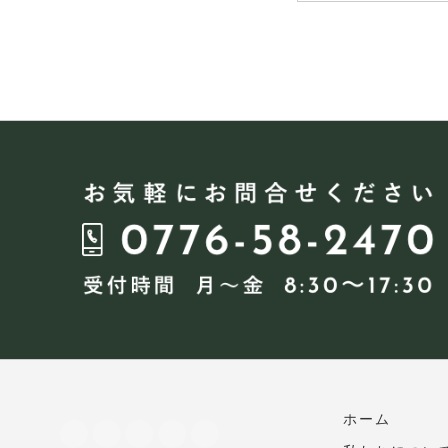
稿
ナ
ビ
ゲ
ー
シ
ョ
ン
ホーム