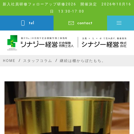
Skip
新入社員研修フォローアップ研修2026 開催決定 2026年10月16
日 13:30-17:00
to
content
tel
contact
HOME
スタッフコラム
継続は棚からぼたもち。