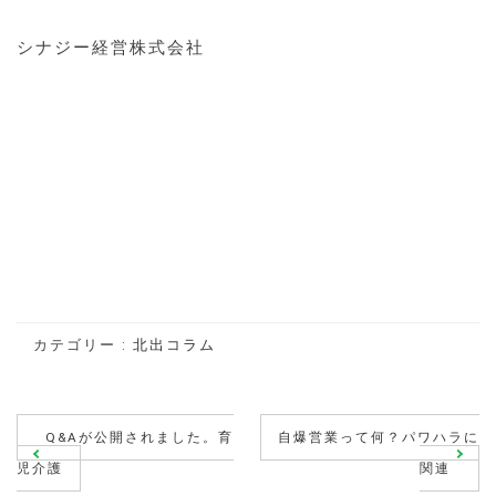
シナジー経営株式会社
カテゴリー :
北出コラム
投
Q&Aが公開されました。育
自爆営業って何？パワハラに
稿
児介護
関連