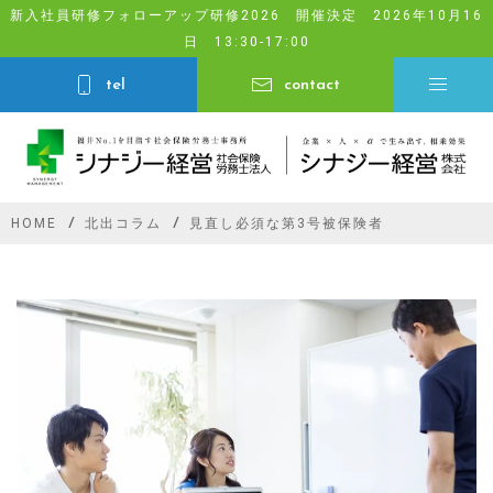
Skip
新入社員研修フォローアップ研修2026 開催決定 2026年10月16
日 13:30-17:00
to
content
tel
contact
HOME
北出コラム
見直し必須な第3号被保険者