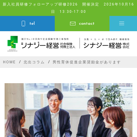
Skip
新入社員研修フォローアップ研修2026 開催決定 2026年10月16
日 13:30-17:00
to
content
tel
contact
HOME
北出コラム
男性育休促進企業奨励金があります