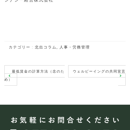
カテゴリー :
北出コラム
,
人事・労務管理
投
最低賃金の計算方法（念のた
ウェルビーイングの共同宣言
稿
め）
ナ
ビ
ゲ
ー